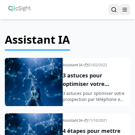
Assistant IA
•
Assistant IA
01/02/2022
3 astuces pour
optimiser votre
prospection par
3 astuces pour optimiser votre
prospection par téléphone en
téléphone en B2B
B2B
•
Assistant IA
11/10/2021
4 étapes pour mettre