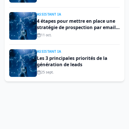
ASSISTANT IA
4 étapes pour mettre en place une
stratégie de prospection par email
performante en B2B
11 oct.
ASSISTANT IA
Les 3 principales priorités de la
génération de leads
25 sept.